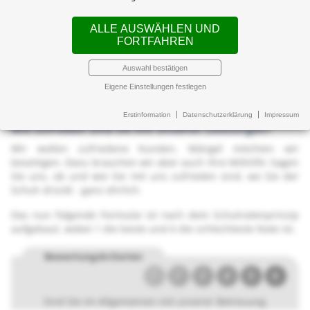
Home
Kontakt
Umfrage
ALLE AUSWÄHLEN UND
FORTFAHREN
Ihre Meinung ist uns
Auswahl bestätigen
wichtig!
Eigene Einstellungen festlegen
Erstinformation
Datenschutzerklärung
Impressum
Wie zufrieden sind Sie mit unseren Leistungen?
Wir wollen zufriedene Kunden. Mängel möchten wir
beseitigen. Dazu brauchen wir aber auch Ihre Mithilfe: Sagen
Sie uns, ob und wie Sie mit uns zufrieden sind, wo Sie der
Schuh drückt - ganz ehrlich.
Das nun folgende Formular ist nach dem Schulnotenprinzip
aufgebaut, wobei 1 die beste und 6 die schlechteste Note ist.
Bewertungs­kriterien
1
2
3
4
5
6
Sind Sie im Allgemeinen mit unserer Betreuung