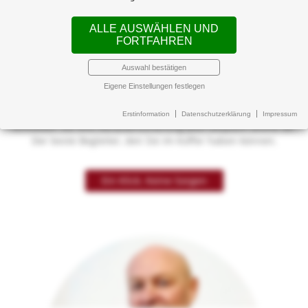
Home
ALLE AUSWÄHLEN UND
FORTFAHREN
Mit gutem Gefühl
Auswahl bestätigen
verreisen
Eigene Einstellungen festlegen
Erstinformation
Datenschutzerklärung
Impressum
Schließen Sie Ihre Reiseversicherung jetzt bequem online ab.
Der beste Begleiter, den Sie im Koffer haben können.
Ein Klick. Keine Sorgen